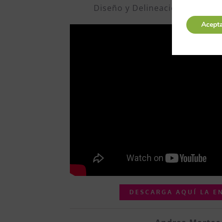
Diseño y Delineación Mecánic
Acept
DESCARGA AQUÍ LA E