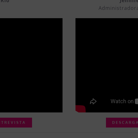
 Rio
Jennif
Administrador
NTREVISTA
DESCARGA