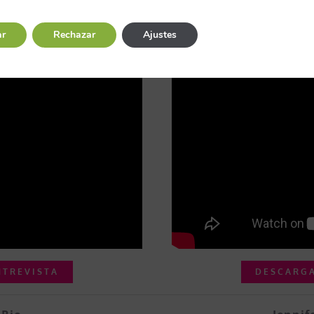
a en Duro Felguera
Profesora de FP para 
ar
Rechazar
Ajustes
NTREVISTA
DESCARGA