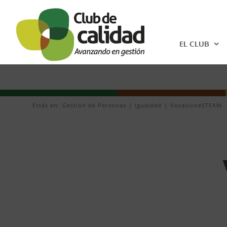
Saltar
al
contenido
EL CLUB
Estás en:
Gestión de Personas
Igualdad
VocacioneSTEAM