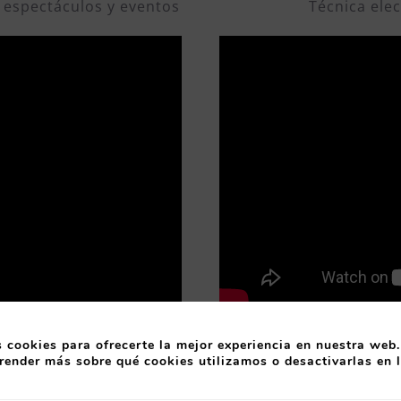
a espectáculos y eventos
Técnica ele
NTREVISTA
DESCARGA
 cookies para ofrecerte la mejor experiencia en nuestra web.
render más sobre qué cookies utilizamos o desactivarlas en 
lvarez
Myr