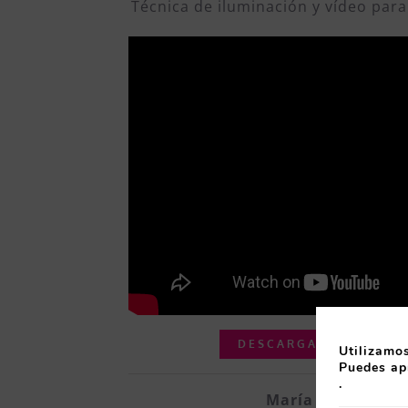
Técnica de iluminación y vídeo par
DESCARGA AQUÍ LA E
Utilizamos
Puedes ap
.
María Martínez Á