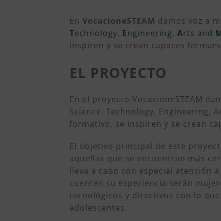
En
VocacioneSTEAM
damos voz a mu
T
echnology,
E
ngineering,
A
rts and
inspiren y se crean capaces formarse
EL PROYECTO
En el proyecto VocacioneSTEAM damo
Science, Technology, Engineering, A
formativo, se inspiren y se crean ca
El objetivo principal de este proyec
aquellas que se encuentran más cer
lleva a cabo con especial atención a
cuenten su experiencia serán mujere
tecnológicos y directivos con lo que
adolescentes.