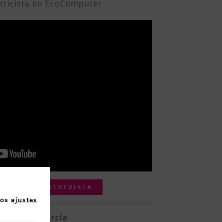
ctricista en EcoComputer
 AQUÍ LA ENTREVISTA
los
ajustes
ian Díaz García