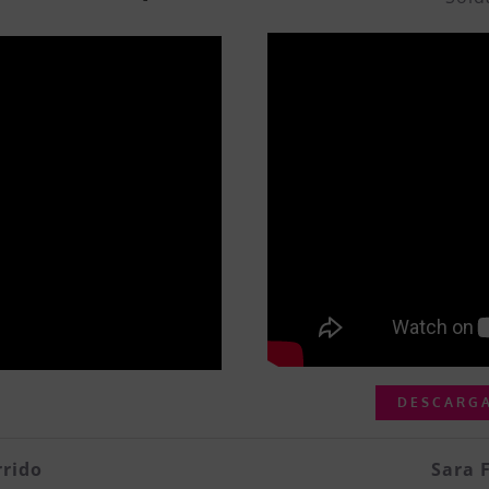
DESCARGA
rrido
Sara 