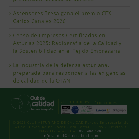
Ascensores Tresa gana el premio CEX
Carlos Canales 2026
Censo de Empresas Certificadas en
Asturias 2025: Radiografía de la Calidad y
la Sostenibilidad en el Tejido Empresarial
La industria de la defensa asturiana,
preparada para responder a las exigencias
de calidad de la OTAN
Certificaciones
Promotores
© 2026 CLUB ASTURIANO DE CALIDAD Parque Empresarial de
Asipo · C/Secundino Roces Riera Portal 1, Piso 2, Oficina 3
33428 Llanera · Tlfn.:
985 980 188
·
infocalidad@clubcalidad.com