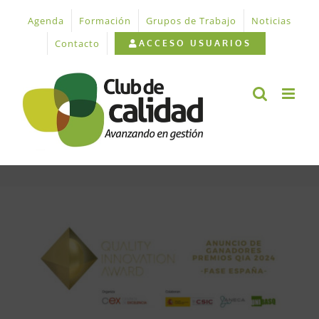
Saltar
Agenda
Formación
Grupos de Trabajo
Noticias
al
contenido
Contacto
ACCESO USUARIOS
Ver
imagen
más
grande