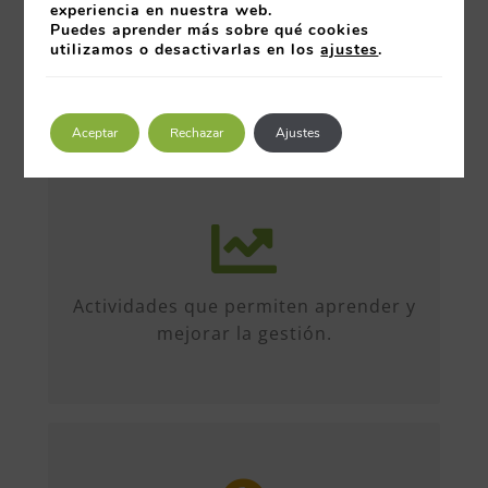
experiencia en nuestra web.
Puedes aprender más sobre qué cookies
utilizamos o desactivarlas en los
ajustes
.
Aceptar
Rechazar
Ajustes
Más de 50 iniciativas anuales de
formato diverso, sobre múltiples
temas. Conferencias, talleres,
Actividades que permiten aprender y
formación, etc...
mejorar la gestión.
Entre organizaciones, directivos y