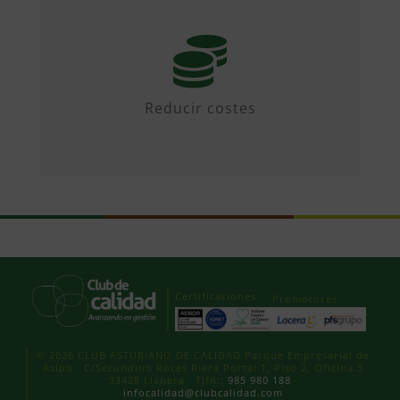
Mediante iniciativas colaborativas y
diseñando propuestas.
Reducir costes
Certificaciones
Promotores
© 2026 CLUB ASTURIANO DE CALIDAD Parque Empresarial de
Asipo · C/Secundino Roces Riera Portal 1, Piso 2, Oficina 3
33428 Llanera · Tlfn.:
985 980 188
·
infocalidad@clubcalidad.com