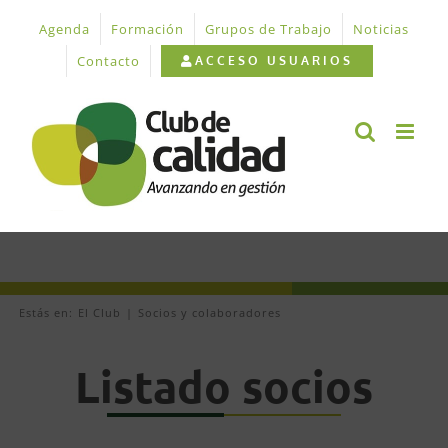
Saltar
Agenda
Formación
Grupos de Trabajo
Noticias
al
contenido
Contacto
ACCESO USUARIOS
Estás en:
El Club
Socios y colaboradores
Listado socios