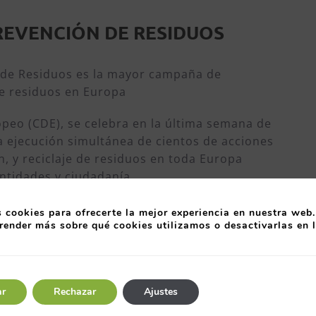
REVENCIÓN DE RESIDUOS
 de Residuos es la mayor campaña de
de residuos en Europa
opeo (CDE), se celebra en la última semana de
a ejecución simultánea de cientos de acciones
n, y reciclaje de residuos en toda Europa
ntidades y ciudadanía.
 cookies para ofrecerte la mejor experiencia en nuestra web.
render más sobre qué cookies utilizamos o desactivarlas en 
ste proyecto desde el año 2010 y, hasta la
se sumen 1.897 entidades desarrollando
ar
Rechazar
Ajustes