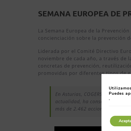
SEMANA EUROPEA DE P
La Semana Europea de la Prevención
concienciación sobre la prevención 
Liderada por el Comité Directivo Eur
noviembre de cada año, a través de l
concretas de prevención, reutilizació
promovidas por diferentes tipos de e
Utilizamos
Puedes ap
En Asturias, COGERSA coordina e
.
actualidad, ha conseguido que 
más de 2.462 acciones.
Acept