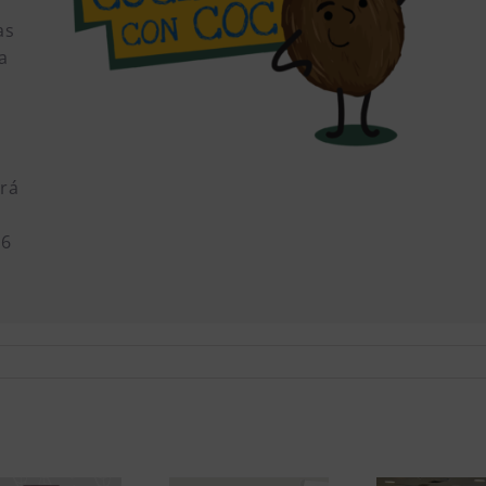
as
a
ará
16