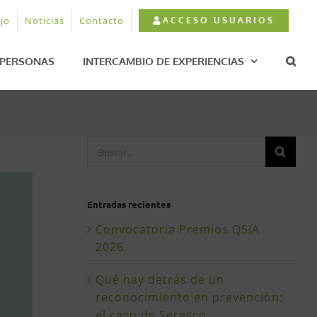
jo
Noticias
Contacto
ACCESO USUARIOS
PERSONAS
INTERCAMBIO DE EXPERIENCIAS
Buscar:
Entradas recientes
Convocatoria Premios QSIA
2026
Qué hay detrás de un
reconocimiento en prevención:
el caso de Seresco