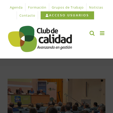
Saltar
Agenda
Formación
Grupos de Trabajo
Noticias
al
contenido
Contacto
ACCESO USUARIOS