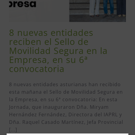
8 nuevas entidades
reciben el Sello de
Movilidad Segura en la
Empresa, en su 6ª
convocatoria
8 nuevas entidades asturianas han recibido
esta mañana el Sello de Movilidad Segura en
la Empresa, en su 6ª convocatoria: En esta
Jornada, que inauguraron Dña. Miryam
Hernández Fernández, Directora del IAPRL y
Dña. Raquel Casado Martínez, Jefa Provincial
[...]