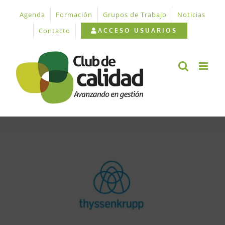
Saltar
Agenda
Formación
Grupos de Trabajo
Noticias
al
contenido
Contacto
ACCESO USUARIOS
Ver
imagen
más
grande