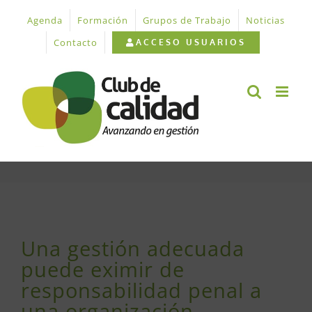
Saltar
Agenda
Formación
Grupos de Trabajo
Noticias
al
contenido
Contacto
ACCESO USUARIOS
Ver
imagen
Una gestión adecuada
más
puede eximir de
grande
responsabilidad penal a
una organización