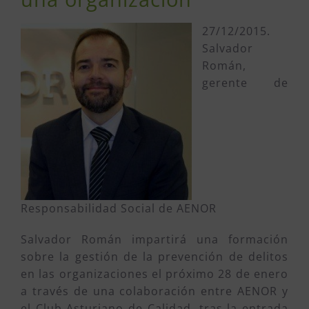
27/12/2015.
Salvador
Román,
gerente de
Responsabilidad Social de AENOR
Salvador Román impartirá una formación
sobre la gestión de la prevención de delitos
en las organizaciones el próximo 28 de enero
a través de una colaboración entre AENOR y
el Club Asturiano de Calidad, tras la entrada