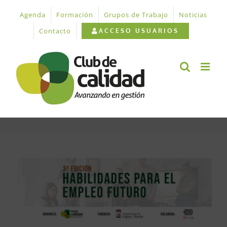
Saltar
Agenda
Formación
Grupos de Trabajo
Noticias
al
contenido
Contacto
ACCESO USUARIOS
Ver
imagen
más
grande