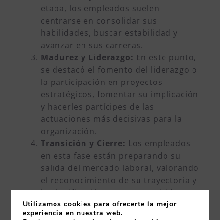
etapa, los empleados suelen
centrarse en consolidar sus
habilidades, buscar estabilidad y
avanzar en sus carreras.
Madurez y Liderazgo:
En este punto,
se destacó el fomento del liderazgo o
la participación en proyectos
estratégicos, fomentar su implicación
y hacerles partícipes de las
actuaciones más decisivas para la
organización.
Transición y Cierre:
Los empleados
en esta fase están preparando su
salida del mercado laboral, valorando
el reconocimiento de su trayectoria y
la planificación de una transición
suave hacia la jubilación.
Utilizamos cookies para ofrecerte la mejor
experiencia en nuestra web.