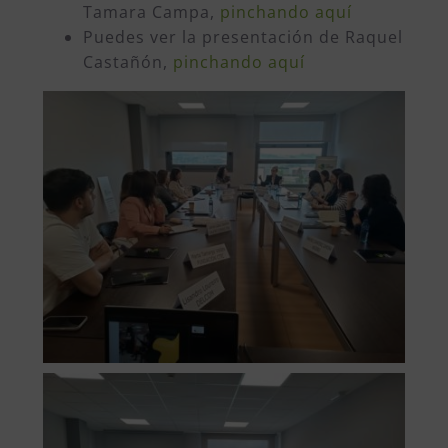
Tamara Campa,
pinchando aquí
Puedes ver la presentación de Raquel
Castañón,
pinchando aquí