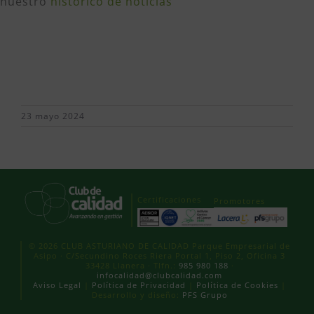
nuestro
histórico de noticias
23 mayo 2024
Certificaciones
Promotores
© 2026 CLUB ASTURIANO DE CALIDAD Parque Empresarial de
Asipo · C/Secundino Roces Riera Portal 1, Piso 2, Oficina 3
33428 Llanera · Tlfn.:
985 980 188
·
infocalidad@clubcalidad.com
Aviso Legal
|
Política de Privacidad
|
Política de Cookies
|
Desarrollo y diseño:
PFS Grupo