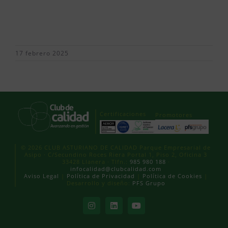
17 febrero 2025
Certificaciones
Promotores
© 2026 CLUB ASTURIANO DE CALIDAD Parque Empresarial de
Asipo · C/Secundino Roces Riera Portal 1, Piso 2, Oficina 3
33428 Llanera · Tlfn.:
985 980 188
·
infocalidad@clubcalidad.com
Aviso Legal
|
Política de Privacidad
|
Política de Cookies
|
Desarrollo y diseño:
PFS Grupo
Instagram
LinkedIn
YouTube