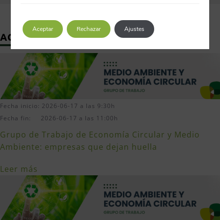
Aceptar
Rechazar
Ajustes
ACTIVIDADES RELACIONADAS
Fecha inicio: 2026-06-17 a las 9:30h
Fecha fin: 2026-06-17 a las 11:00h
Grupo de Trabajo de Economía Circular y Medio
Ambiente: empresas que dejan huella
Leer más