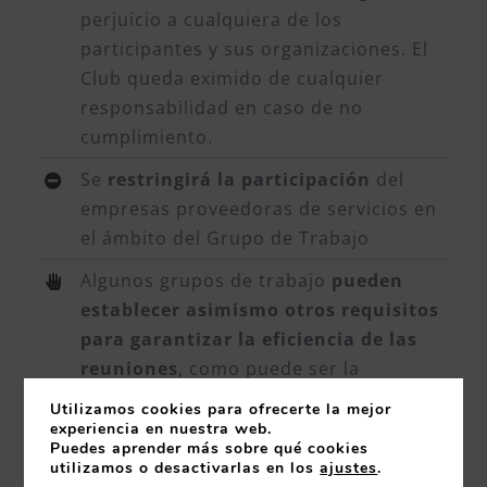
perjuicio a cualquiera de los
participantes y sus organizaciones. El
Club queda eximido de cualquier
responsabilidad en caso de no
cumplimiento.
Se
restringirá la participación
del
empresas proveedoras de servicios en
el ámbito del Grupo de Trabajo
Algunos grupos de trabajo
pueden
establecer asimismo otros requisitos
para garantizar la eficiencia de las
reuniones
, como puede ser la
restricción a la participación de ciertos
Utilizamos cookies para ofrecerte la mejor
sectores.
experiencia en nuestra web.
Puedes aprender más sobre qué cookies
utilizamos o desactivarlas en los
ajustes
.