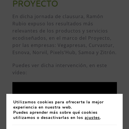
PROYECTO
En dicha jornada de clausura, Ramón
Rubio expuso los resultados más
relevantes de los productos y servicios
ecodiseñados, en el marco del Proyecto,
por las empresas: Vegapresas, Curvastur,
Esnova, Norvil, Pixels’Hub, Samoa y Zitrón.
Puedes ver dicha intervención, en este
vídeo:
Utilizamos cookies para ofrecerte la mejor
experiencia en nuestra web.
Puedes aprender más sobre qué cookies
utilizamos o desactivarlas en los
ajustes
.