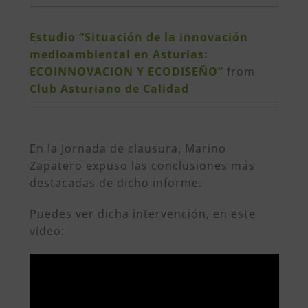
Estudio “Situación de la innovación
medioambiental en Asturias:
ECOINNOVACION Y ECODISEÑO”
from
Club Asturiano de Calidad
En la Jornada de clausura, Marino
Zapatero expuso las conclusiones más
destacadas de dicho informe.
Puedes ver dicha intervención, en este
vídeo: