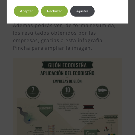
Aceptar
Rechazar
Ajustes
Además podrás ver, de forma resumida,
los resultados obtenidos por las
empresas, gracias a esta infografía.
Pincha para ampliar la imagen.