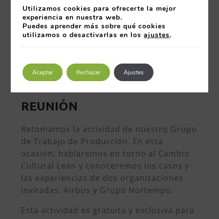
Utilizamos cookies para ofrecerte la mejor
experiencia en nuestra web.
Puedes aprender más sobre qué cookies
utilizamos o desactivarlas en los
ajustes
.
Aceptar
Rechazar
Ajustes
INFORMACION DE LA
REUNIÓN
Retomamos la actividad de nuestro Grupo
de Trabajo de Producción. En esta
ocasión, hablaremos en torno al Cambio
Cultural Lean y conoceremos los casos y
las experiencias de dos organizaciones
invitadas: Airbus y Grupo Nortempo.
Esta actividad es gratuita y exclusiva para