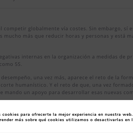
il competir globalmente vía costes. Sin embargo, sí e
d es mucho más que reducir horas y personas y está m
egativas internas en la organización a medidas de p
 como 5S.
desempeño, una vez más, aparece el reto de la for
 corte humanístico. Y el reto de que, una vez forma
de mando un apoyo para desarrollar esas nuevas co
 cookies para ofrecerte la mejor experiencia en nuestra web.
render más sobre qué cookies utilizamos o desactivarlas en 