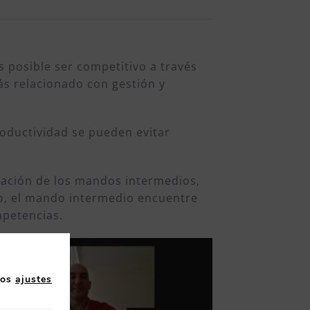
s posible ser competitivo a través
ás relacionado con gestión y
roductividad se pueden evitar
mación de los mandos intermedios,
do, el mando intermedio encuentre
mpetencias.
los
ajustes