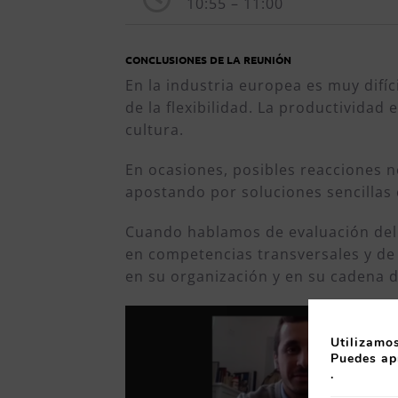
10:55 – 11:00
CONCLUSIONES DE LA REUNIÓN
En la industria europea es muy difíc
de la flexibilidad. La productivida
cultura.
En ocasiones, posibles reacciones n
apostando por soluciones sencillas
Cuando hablamos de evaluación del 
en competencias transversales y de
en su organización y en su cadena 
Utilizamos
Puedes ap
.