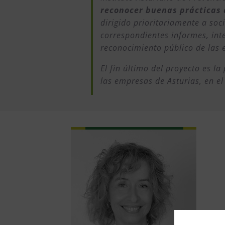
reconocer buenas prácticas 
dirigido prioritariamente a soc
correspondientes informes, int
reconocimiento público de las 
El fin último del proyecto es l
las empresas de Asturias, en e