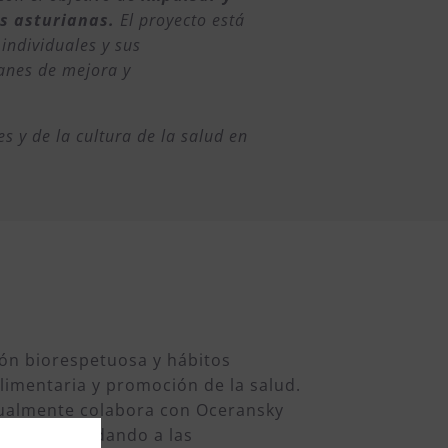
s asturianas.
El proyecto está
 individuales y sus
lanes de mejora y
s y de la cultura de la salud en
ión biorespetuosa y hábitos
limentaria y promoción de la salud.
ualmente colabora con Oceransky
Laboral, ayudando a las