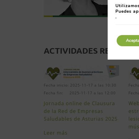
Utilizamos
Puedes ap
.
Acept
ACTIVIDADES RELACIO
Fecha inicio: 2025-11-17 a las 10:30
Fecha
Fecha fin: 2025-11-17 a las 12:00
Fech
Jornada online de Clausura
Web
de la Red de Empresas
est
Saludables de Asturias 2025
les
mús
Leer más