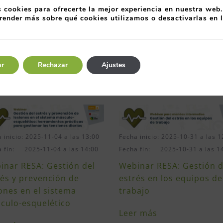
organizaciones a mejorar los aspectos rela
 cookies para ofrecerte la mejor experiencia en nuestra web.
trabajadores y la sostenibilidad de las orga
render más sobre qué cookies utilizamos o desactivarlas en 
ar
Rechazar
Ajustes
NADAS
 inicio: 2025-11-04 a las 13:00
Fecha inicio: 2025-10-31 a las 1
a fin: 2025-11-04 a las 14:00
Fecha fin: 2025-10-31 a las 1
inar RESA: Gestión del
Webinar RESA: Gestión d
rés y prevención de
estrés en los equipos de
iones en el sistema
trabajo
culo-esquelético
Leer más