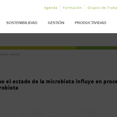
Agenda
Formación
Grupos de Traba
SOSTENIBILIDAD
GESTIÓN
PRODUCTIVIDAD
salud mental
o el estado de la microbiota influye en proc
robiota