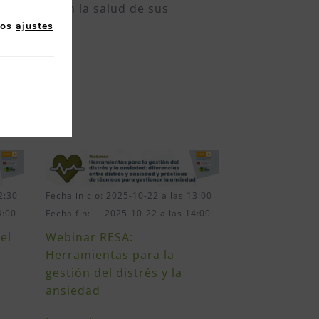
cionados con la salud de sus
nizaciones.
los
ajustes
2:30
Fecha inicio: 2025-10-22 a las 13:00
4:00
Fecha fin: 2025-10-22 a las 14:00
el
Webinar RESA:
Herramientas para la
gestión del distrés y la
ansiedad