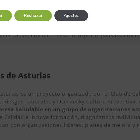
 microbiota equilibrada ayudan a proteger el cerebro
ar
Rechazar
Ajustes
io, fuerza, flexibilidad, coordinación… todos tienen v
ales de la actividad física: incorporar pausas activas
s de Asturias
turias es un proyecto organizado por el Club de Cal
e Riesgos Laborales y Oceransky Cultura Preventiva, 
presa Saludable en un grupo de organizaciones as
de Calidad e incluye formación, diagnósticos individu
ias con organizaciones líderes, planes de mejora y 