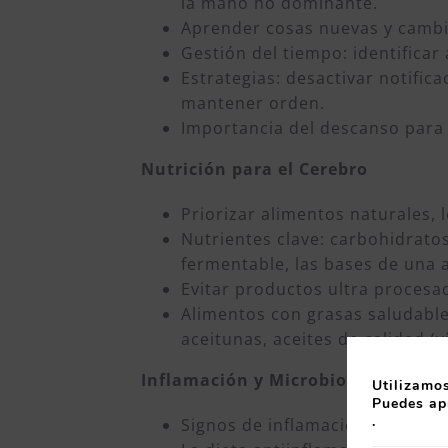
la mano no dominante.
Aprender cosas nuevas y cambia
Gestión del tiempo: identifica
Estrategias: desactivar notifica
mantener orden.
Importancia del descanso para 
Nutrición para el Cerebro
Priorizar alimentos naturales, 
Nutrientes clave: carbohidratos
fermentable, las bases de una 
Evitar productos ultra procesad
Alimentos con grasas saludable
aceitunas, aceites de calidad (
Inflamación y Microbiota
Utilizamos
Puedes ap
.
Signos de inflamación cerebral: