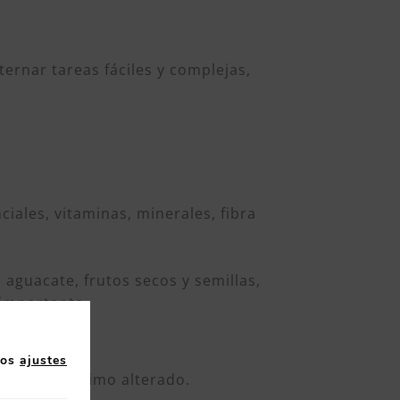
lternar tareas fáciles y complejas,
iales, vitaminas, minerales, fibra
aguacate, frutos secos y semillas,
 importante.
los
ajustes
 cefaleas, ánimo alterado.