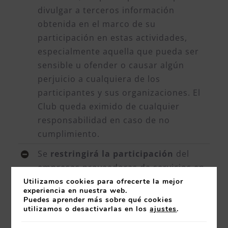
divulgar a terceros información
obtenida en el marco de su
participación en estas actividades,
especialmente aquella que pueda ser
sensible u ofender o causar algún
perjuicio a cualquiera de los
participantes y sus organizaciones. El
Club queda eximido de cualquier
responsabilidad en caso de no
cumplimiento.
Se
restringirá la participación
del
empresas proveedoras de servicios en
el ámbito del Grupo de Trabajo
Utilizamos cookies para ofrecerte la mejor
experiencia en nuestra web.
Puedes aprender más sobre qué cookies
Algunos grupos de trabajo
pueden
utilizamos o desactivarlas en los
ajustes
.
establecer asimismo otros requisitos