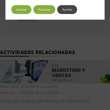
para garantizar la eficiencia de las
reuniones
, como puede ser la
Aceptar
Rechazar
Ajustes
restricción a la participación de ciertos
sectores.
ACTIVIDADES RELACIONADAS
Fecha inicio: 2026-06-18 a las 9:30h
Fecha fin: 2026-06-18 a las 11:00h
Grupo de Trabajo Marketing de influencers