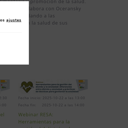
limentaria y promoción de la salud.
ualmente colabora con Oceransky
Laboral, ayudando a las
los
ajustes
cionados con la salud de sus
nizaciones.
2:30
Fecha inicio: 2025-10-22 a las 13:00
4:00
Fecha fin: 2025-10-22 a las 14:00
el
Webinar RESA:
Herramientas para la