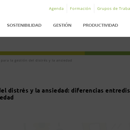
Agenda
Formación
Grupos de Traba
SOSTENIBILIDAD
GESTIÓN
PRODUCTIVIDAD
ara la gestión del distrés y la ansiedad
el distrés y la ansiedad: diferencias entredi
iedad