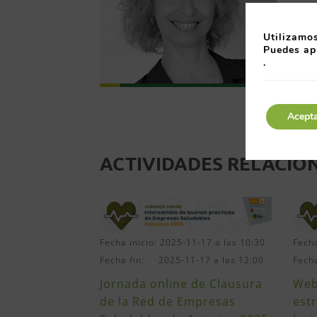
Utilizamos
Puedes ap
.
Acept
ACTIVIDADES RELACIO
Fecha inicio: 2025-11-17 a las 10:30
Fecha
Fecha fin: 2025-11-17 a las 12:00
Fech
Jornada online de Clausura
Web
de la Red de Empresas
est