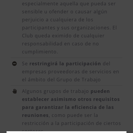
especialmente aquella que pueda ser
sensible u ofender o causar algún
perjuicio a cualquiera de los
participantes y sus organizaciones. El
Club queda eximido de cualquier
responsabilidad en caso de no
cumplimiento.
Se
restringirá la participación
del
empresas proveedoras de servicios en
el ámbito del Grupo de Trabajo
Algunos grupos de trabajo
pueden
establecer asimismo otros requisitos
para garantizar la eficiencia de las
reuniones
, como puede ser la
restricción a la participación de ciertos
sectores.