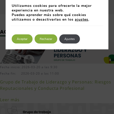
Utilizamos cookies para ofrecerte la mejor
experiencia en nuestra web.
Puedes aprender más sobre qué cookies
utilizamos o desactivarlas en los
ajustes
.
ACTIVIDADES RELACIONADAS
Aceptar
Rechazar
Ajustes
Fecha inicio: 2026-03-20 a las 9:30
Fecha fin: 2026-03-20 a las 11:00
Grupo de Trabajo de Liderazgo y Personas: Riesgos
Reputacionales y Conducta Profesional
Leer más